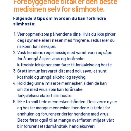
Forebyggende tiltak er den beste
medisinen selv for slimhoste.
Følgende 6 tips om hvordan du kan forhindre
slimhoste:
Vær oppmerksom på hendene dine. Hvis du ikke pirker
deg i øynene eller i nesen med fingrene, reduserer du
risikoen for infeksjon.
Vask hendene regelmessig med varmt vann og såpe
for å unngå å spre virus og forårsake
luftveisinfeksjoner som fører til forkjølelse og hoste.
Støtt immunforsvaret ditt med nok søvn, et sunt
kosthold og unngå alkohol og røyking.
Hold deg unna infiserte mennesker, siden de kan
smitte med virus som kan forårsake
forkjølelsesrelatert slimhoste.
Ikke ta smittede mennesker i hånden. Dessverre nyser
og hoster mange mennesker i hendene i stedet for
armhulen og forurenser derfor hendene med virus.
Dette fører også til at mange overflater i miljøet vårt
blir forurenset (dørhåndtak, handlekurver i