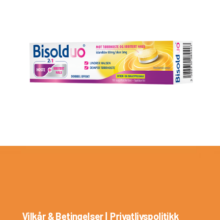
Vilkår & Betingelser
|
Privatlivspolitikk