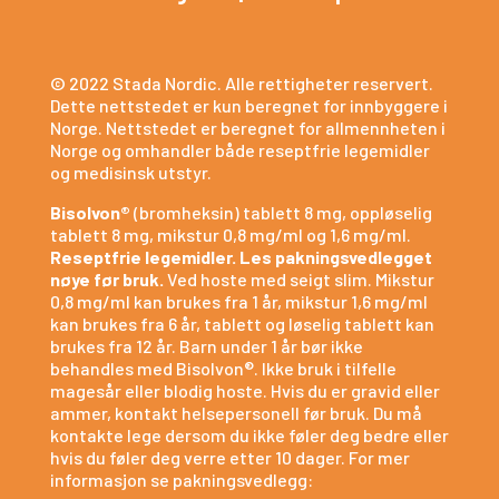
© 2022 Stada Nordic. Alle rettigheter reservert.
Dette nettstedet er kun beregnet for innbyggere i
Norge. Nettstedet er beregnet for allmennheten i
Norge og omhandler både reseptfrie legemidler
og medisinsk utstyr.
Bisolvon®
(bromheksin) tablett 8 mg, oppløselig
tablett 8 mg, mikstur 0,8 mg/ml og 1,6 mg/ml.
Reseptfrie legemidler. Les pakningsvedlegget
nøye før bruk.
Ved hoste med seigt slim. Mikstur
0,8 mg/ml kan brukes fra 1 år, mikstur 1,6 mg/ml
kan brukes fra 6 år, tablett og løselig tablett kan
brukes fra 12 år. Barn under 1 år bør ikke
behandles med Bisolvon®. Ikke bruk i tilfelle
magesår eller blodig hoste. Hvis du er gravid eller
ammer, kontakt helsepersonell før bruk. Du må
kontakte lege dersom du ikke føler deg bedre eller
hvis du føler deg verre etter 10 dager. For mer
informasjon se pakningsvedlegg: